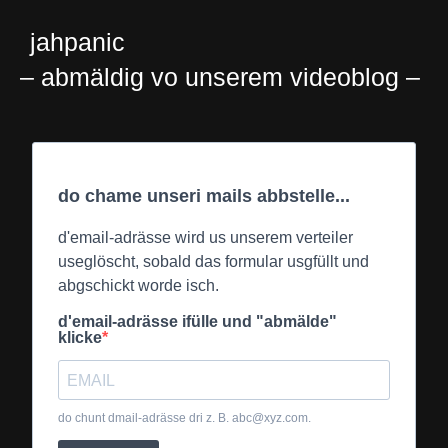
jahpanic
– abmäldig vo unserem videoblog –
do chame unseri mails abbstelle...
d'email-adrässe wird us unserem verteiler
useglöscht, sobald das formular usgfüllt und
abgschickt worde isch.
d'email-adrässe ifülle und "abmälde"
klicke
do chunt dmail-adrässe dri z. B.
abc@xyz.com
.