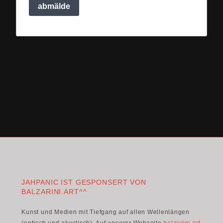
abmälde
JAHPANIC IST GESPONSERT VON
BALZARINI.ART^^
Kunst und Medien mit Tiefgang auf allen Wellenlängen
(optisch und akustisch). Auf unserer Webseite
balzarini.art