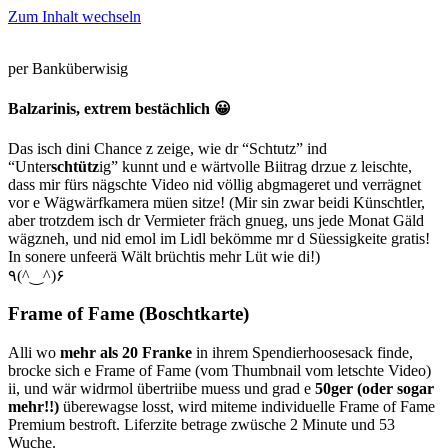
Zum Inhalt wechseln
per Banküberwisig
Balzarinis, extrem bestächlich 😀
Das isch dini Chance z zeige, wie dr “Schtutz” ind
“Unter
schtütz
ig” kunnt und e wärtvolle Biitrag drzue z leischte,
dass mir fürs nägschte Video nid völlig abgmageret und verrägnet
vor e Wägwärfkamera müen sitze! (Mir sin zwar beidi Künschtler,
aber trotzdem isch dr Vermieter fräch gnueg, uns jede Monat Gäld
wägzneh, und nid emol im Lidl bekömme mr d Süessigkeite gratis!
In sonere unfeerä Wält brüchtis mehr Lüt wie di!)
٩(^‿^)۶
Frame of Fame (Boschtkarte)
Alli wo
mehr als 20 Franke
in ihrem Spendierhoosesack finde,
brocke sich e Frame of Fame (vom Thumbnail vom letschte Video)
ii, und wär widrmol übertriibe muess und grad e
50ger (oder sogar
mehr!!)
überewagse losst, wird miteme individuelle Frame of Fame
Premium bestroft. Liferzite betrage zwüsche 2 Minute und 53
Wuche.