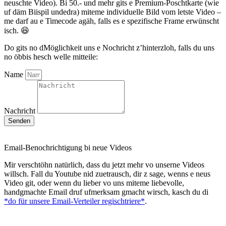
neuschte Video). Bi 50.- und mehr gits e Premium-Poschtkarte (wie
uf däm Biispil undedra) miteme individuelle Bild vom letste Video –
me darf au e Timecode agäh, falls es e spezifische Frame erwünscht
isch. 😆
Do gits no dMöglichkeit uns e Nochricht z’hinterzloh, falls du uns
no öbbis hesch welle mitteile:
Name
Nachricht
Senden
Email-Benochrichtigung bi neue Videos
Mir verschtöhn natürlich, dass du jetzt mehr vo unserne Videos
willsch. Fall du Youtube nid zuetrausch, dir z sage, wenns e neus
Video git, oder wenn du lieber vo uns miteme liebevolle,
handgmachte Email druf ufmerksam gmacht wirsch, kasch du di
*do für unsere Email-Verteiler regischtriere*
.