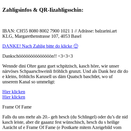
Zahligsinfos & QR-Iizahligsschin:
IBAN: CH55 8080 8002 7900 1021 1 // Adrässe: balzarini.art
KLG, Margarethenstrasse 107, 4053 Basel
DANKE! Nach Zahlig bitte do klicke 🙂
Dankschöööööööööööööön!! <3<3<3
Wennde dini Ohre ganz guet schpitzisch, kasch höre, wie unser
närvöses Schpaarschweinli fröhlich grunzt. Und als Dank hez dir do
e kleins, fröhlichs Karusell us däm Quatsch baschtlet, wo uf
unserem Kanal so ummeligt:
Hier klicken
Hier klicken
Frame Of Fame
Falls du uns mehr als 20.- geh hesch (du Schlingel) oder du’s dir nid
kasch leiste, aber dir gaaanz fest wünschisch, hesch du s heilige
Aarächt uf e Frame Of Fame (e Postkarte mitem Azeigebild vom